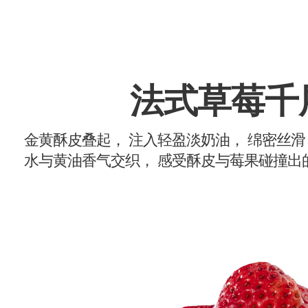
法式草莓千
金黄酥皮叠起， 注入轻盈淡奶油， 绵密丝滑
水与黄油香气交织， 感受酥皮与莓果碰撞出