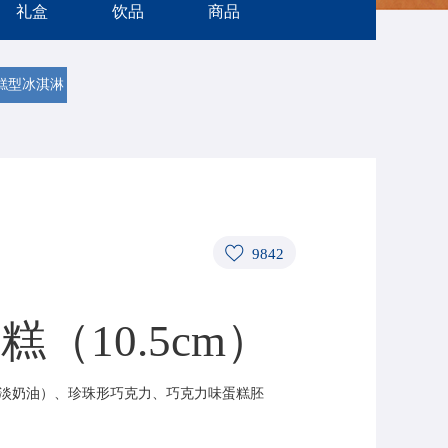
礼盒
饮品
商品
糕型冰淇淋
9842
（10.5cm）
克力+淡奶油）、珍珠形巧克力、巧克力味蛋糕胚