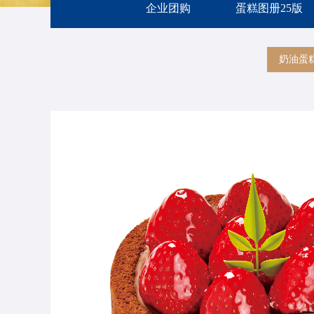
企业团购
蛋糕图册25版
奶油蛋