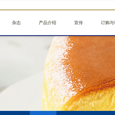
杂志
产品介绍
宣传
订购与
品牌故事
企业团购
往期活动
企业团
品牌视频
蛋糕图册25版
往期新闻
建议意
核心业务
面包
品牌合作
帮助中
关于贝甜
大蛋糕
举报违
人事招聘
小蛋糕
轻餐
礼盒
饮品
商品