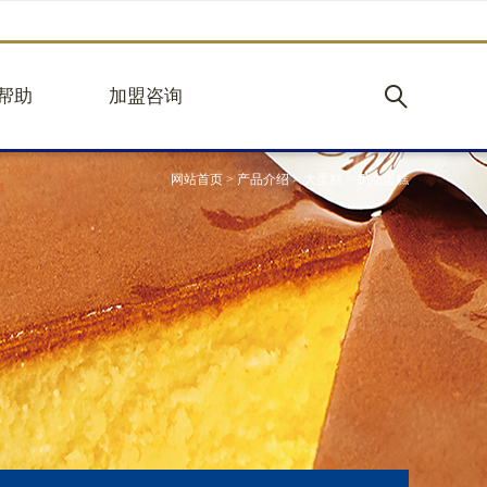
帮助
加盟咨询
网站首页
>
产品介绍
>
大蛋糕
>
奶油蛋糕
购
加盟优势
见
立即加盟
心
规