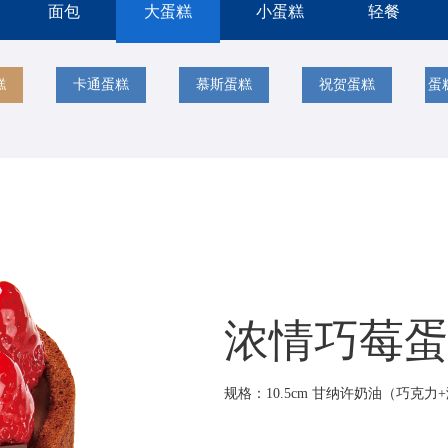
面包
大蛋糕
小蛋糕
轻餐
糕
卡通蛋糕
慕斯蛋糕
祝贺蛋糕
蛋
浓情巧莓蛋糕
规格：10.5cm 甘纳许奶油（巧