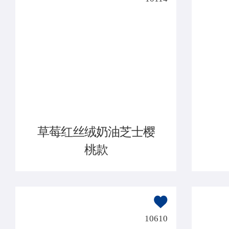
草莓红丝绒奶油芝士樱
桃款
10610