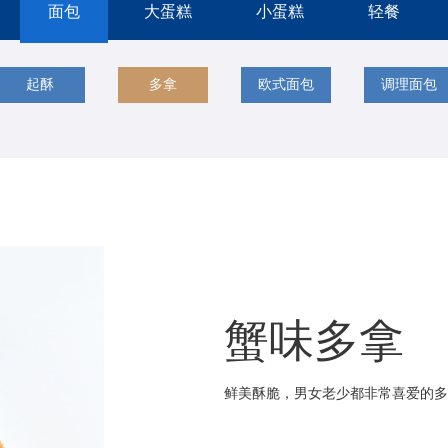
面包
大蛋糕
小蛋糕
轻餐
起酥
多拿
欧式面包
调理面包
蟹味多拿
鲜美酥脆，男女老少都非常喜爱的多