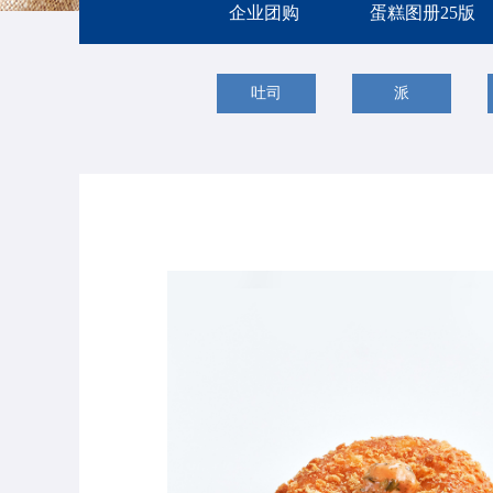
企业团购
蛋糕图册25版
吐司
派