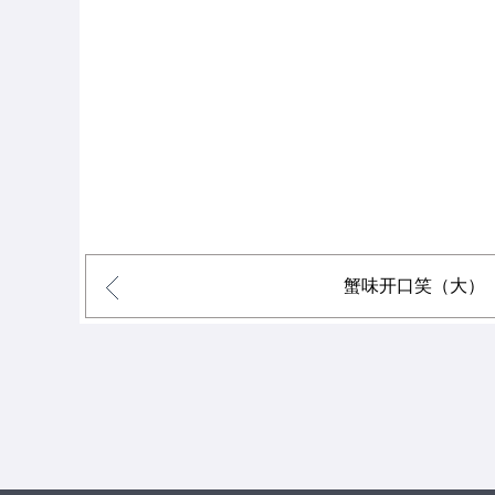
蟹味开口笑（大）