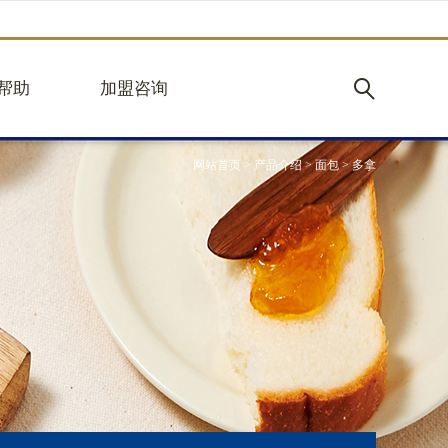
帮助
加盟咨询
网站首页
>
产品介绍
>
面包
>
多拿
购
加盟优势
见
立即加盟
心
规