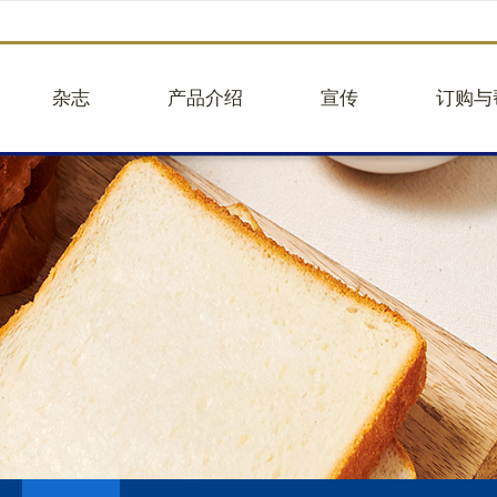
杂志
产品介绍
宣传
订购与
品牌故事
企业团购
往期活动
企业团
品牌视频
蛋糕图册25版
往期新闻
建议意
核心业务
面包
品牌合作
帮助中
关于贝甜
大蛋糕
举报违
人事招聘
小蛋糕
轻餐
礼盒
饮品
商品