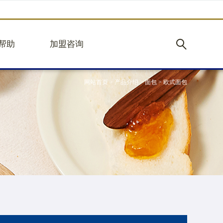
帮助
加盟咨询
网站首页
>
产品介绍
>
面包
>
欧式面包
购
加盟优势
见
立即加盟
心
规