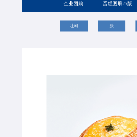
企业团购
蛋糕图册25版
吐司
派