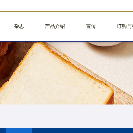
杂志
产品介绍
宣传
订购与
品牌故事
企业团购
往期活动
企业团
品牌视频
蛋糕图册25版
往期新闻
建议意
核心业务
面包
品牌合作
帮助中
关于贝甜
大蛋糕
举报违
人事招聘
小蛋糕
轻餐
礼盒
饮品
商品