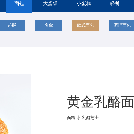
面包
大蛋糕
小蛋糕
轻餐
起酥
多拿
欧式面包
调理面包
黄金乳酪
面粉 水 乳酪芝士