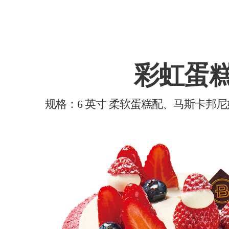
彩虹蛋
规格：6 英寸 柔软蛋糕配、马斯卡邦