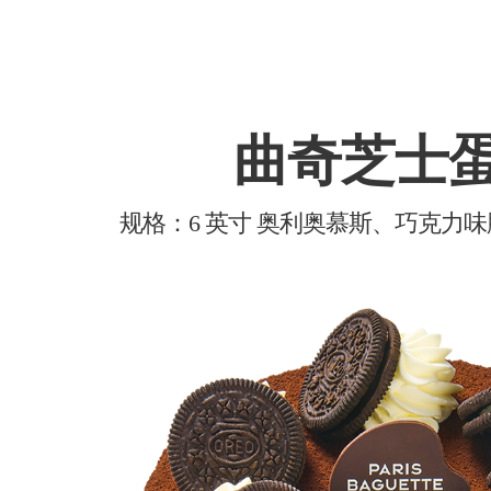
曲奇芝士
规格：6 英寸 奥利奥慕斯、巧克力