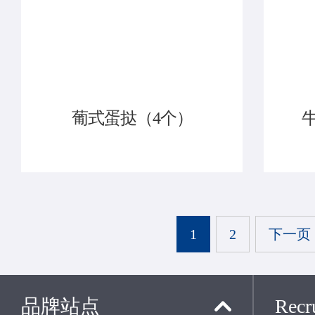
葡式蛋挞（4个）
1
2
下一页
品牌站点
Recru