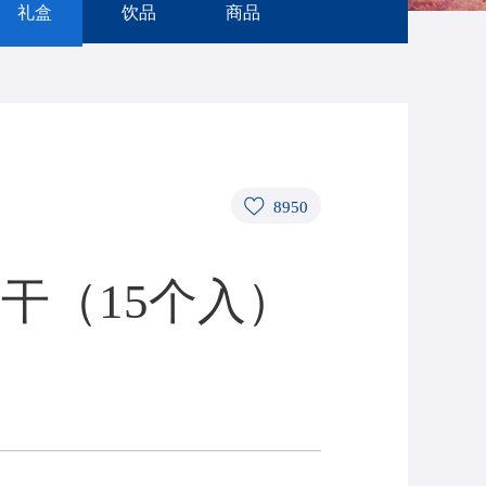
礼盒
饮品
商品
8950
干（15个入）