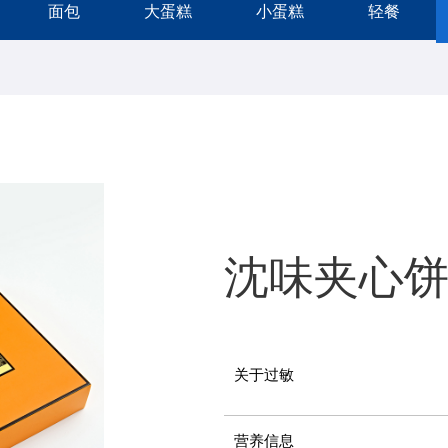
面包
大蛋糕
小蛋糕
轻餐
沈味夹心饼
关于过敏
营养信息