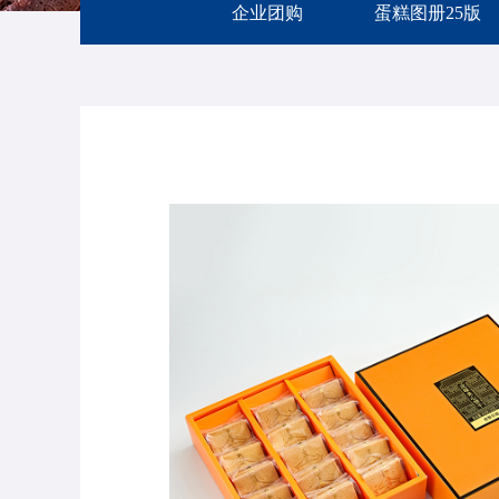
企业团购
蛋糕图册25版