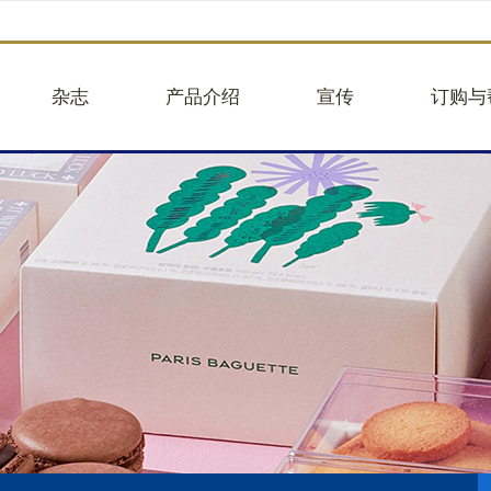
杂志
产品介绍
宣传
订购与
品牌故事
企业团购
往期活动
企业团
品牌视频
蛋糕图册25版
往期新闻
建议意
核心业务
面包
品牌合作
帮助中
关于贝甜
大蛋糕
举报违
人事招聘
小蛋糕
轻餐
礼盒
饮品
商品